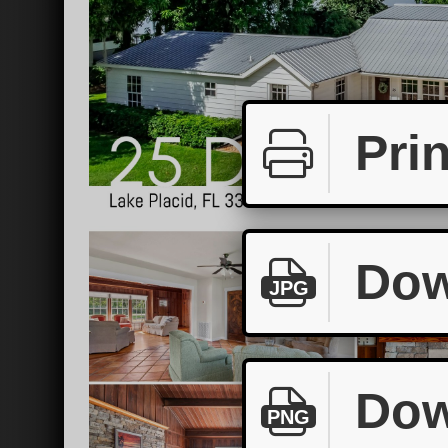
Prin
Dow
JPG
Dow
PNG