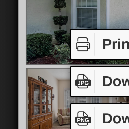
Prin
Dow
JPG
Dow
PNG