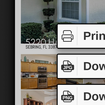
Prin
Dow
JPG
Dow
PNG