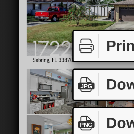
Prin
Dow
JPG
Dow
PNG